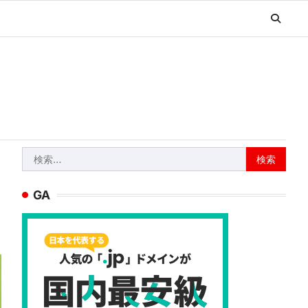
検
索:
GA