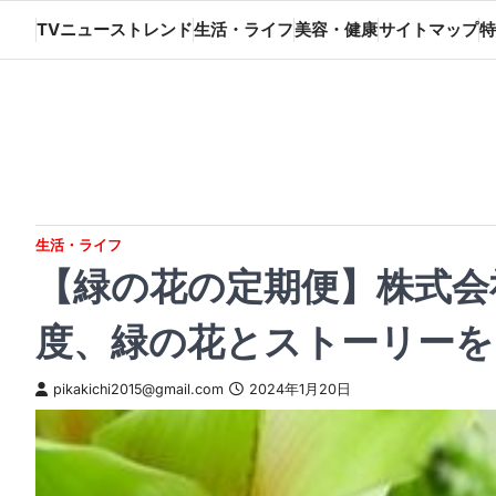
Skip
TVニューストレンド
生活・ライフ
美容・健康
サイトマップ
特
to
content
生活・ライフ
【緑の花の定期便】株式会
度、緑の花とストーリーを
pikakichi2015@gmail.com
2024年1月20日