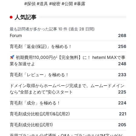
#探偵 #道具 #秘密 #公開 #暴露
人気記事
最も訪問者が多かった記事 10 件 (過去 28 日間)
Forum
268
育毛剤「返金(保証)」を極める！
256
初期費用110,000円が【完全無料】に！ heteml MAXで事
業を加速せよ
248
育毛剤「レビュー」を極める！
233
ドメイン取得からホームページ完成まで。ムームードメイン
なら“全部まとめて”安心スタート
225
育毛剤「成分」を極める！
224
育毛剤成分比較(試用1)&(試用2)
221
育毛剤成分比較(試用1)
205
薬用プランテル公式通販・Q&A：プランテルは“M字ハゲだ