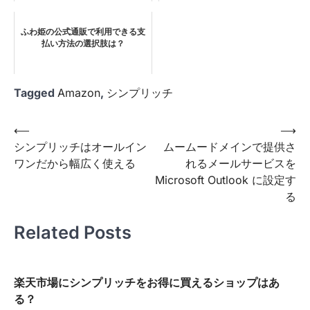
ふわ姫の公式通販で利用できる支
払い方法の選択肢は？
Tagged
Amazon
,
シンプリッチ
投
⟵
⟶
シンプリッチはオールイン
ムームードメインで提供さ
稿
ワンだから幅広く使える
れるメールサービスを
ナ
Microsoft Outlook に設定す
ビ
る
ゲ
Related Posts
ー
シ
ョ
楽天市場にシンプリッチをお得に買えるショップはあ
る？
ン