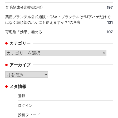
育毛剤成分比較(試用1)
197
薬用プランテル公式通販・Q&A：プランテルは“M字ハゲだけで
はなく頭頂部のハゲにも使えますか？”の考察
131
育毛剤「効果」極める！
107
カテゴリー
カ
テ
アーカイブ
ゴ
リ
ア
ー
ー
メタ情報
カ
イ
登録
ブ
ログイン
投稿フィード