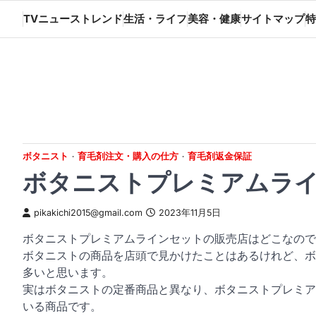
Skip
TVニューストレンド
生活・ライフ
美容・健康
サイトマップ
特
to
content
ボタニスト
育毛剤注文・購入の仕方
育毛剤返金保証
ボタニストプレミアムラ
pikakichi2015@gmail.com
2023年11月5日
ボタニストプレミアムラインセットの販売店はどこなので
ボタニストの商品を店頭で見かけたことはあるけれど、ボ
多いと思います。
実はボタニストの定番商品と異なり、ボタニストプレミア
いる商品です。