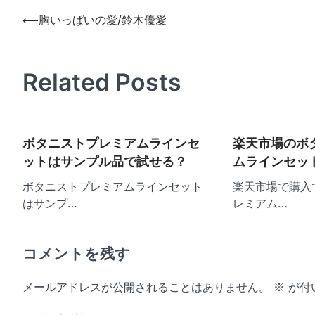
投
⟵
胸いっぱいの愛/鈴木優愛
稿
ナ
Related Posts
ビ
ゲ
ー
ボタニストプレミアムラインセ
楽天市場のボ
シ
ットはサンプル品で試せる？
ムラインセッ
ョ
ボタニストプレミアムラインセット
楽天市場で購入
ン
はサンプ…
レミアム…
コメントを残す
メールアドレスが公開されることはありません。
※
が付