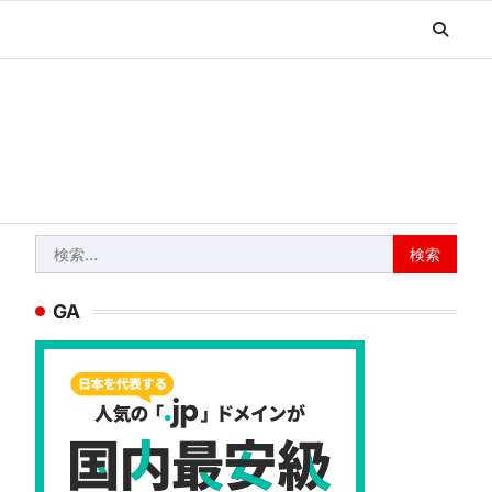
検
索:
GA