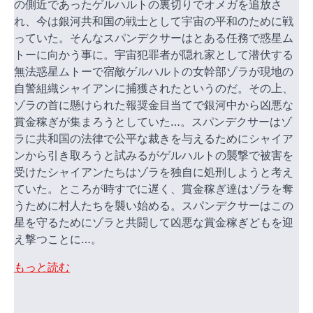
の側近であったゲルハルトの裏切りでオメガを追放さ
れ、今は銀河共和国の戦士として宇宙の平和のために戦
っていた。そんなスパンデクサーはとある任務で惑星ム
トーに向かう事に。宇宙犯罪者が隠れ家として潜伏する
無法惑星ムトーで宿敵ゲルハルトの女幹部ゾラが現地の
自警組織シャイアンに捕獲されたというのだ。その上、
ゾラの首に懸けられた報奨金目当てで銀河中から凶悪な
賞金稼ぎが集まろうとしていた…。スパンデクサーはゾ
ラに共和国の法律で公平な裁きを与えるためにシャイア
ンから引き取ろうと試みるがゲルハルトの襲撃で被害を
受けたシャイアンたちはゾラを独自に処刑しようと考え
ていた。ところが時すでに遅く、賞金稼ぎ達はゾラを奪
うために村人たちを襲い始める。スパンデクサーはこの
星を守るためにゾラと共闘して凶悪な賞金稼ぎどもを迎
え撃つことに…。
もっと読む