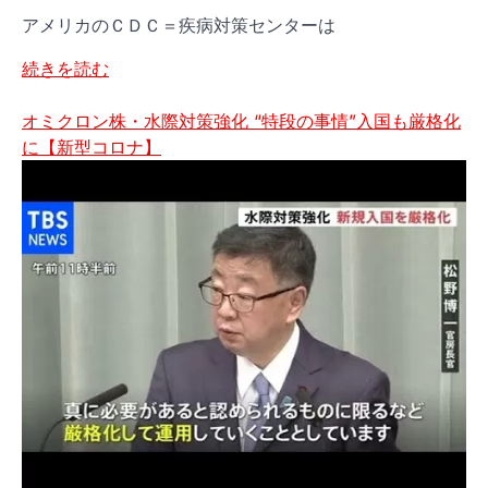
る
アメリカのＣＤＣ＝疾病対策センターは
感
染
米
続きを読む
予
新
防
型
オミクロン株・水際対策強化 “特段の事情”入国も厳格化
効
コ
に【新型コロナ】
果・
ロ
重
ナ
症
感
化
染
予
７
防
割
効
超
果
が
は
オ
あ
ミ
っ
ク
た
ロ
の
ン