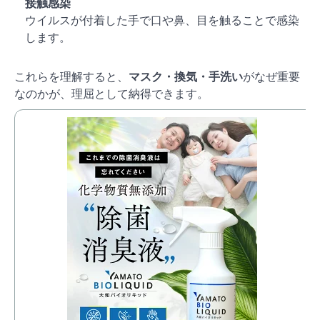
接触感染
ウイルスが付着した手で口や鼻、目を触ることで感染
します。
これらを理解すると、
マスク・換気・手洗い
がなぜ重要
なのかが、理屈として納得できます。
防
香
無
ス
価