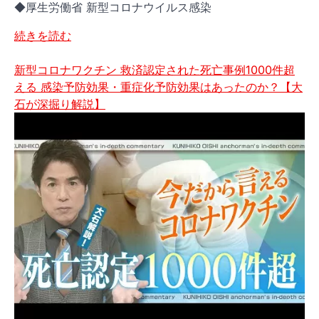
◆厚生労働省 新型コロナウイルス感染
オ
続きを読む
ミ
ク
新型コロナワクチン 救済認定された死亡事例1000件超
ロ
える 感染予防効果・重症化予防効果はあったのか？【大
ン
石が深掘り解説】
株
に
対
し
て
も
基
本
的
な
対
策