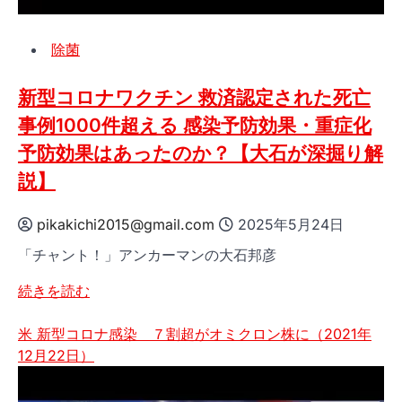
が
大
除菌
切
で
す
新型コロナワクチン 救済認定された死亡
（企
事例1000件超える 感染予防効果・重症化
業
予防効果はあったのか？【大石が深掘り解
向
説】
け
新
型
pikakichi2015@gmail.com
2025年5月24日
コ
「チャント！」アンカーマンの大石邦彦
ロ
ナ
新
続きを読む
対
型
策
コ
米 新型コロナ感染 ７割超がオミクロン株に（2021年
情
ロ
12月22日）
報）
ナ
の
ワ