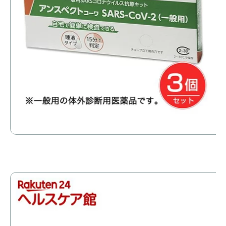
【
用
価