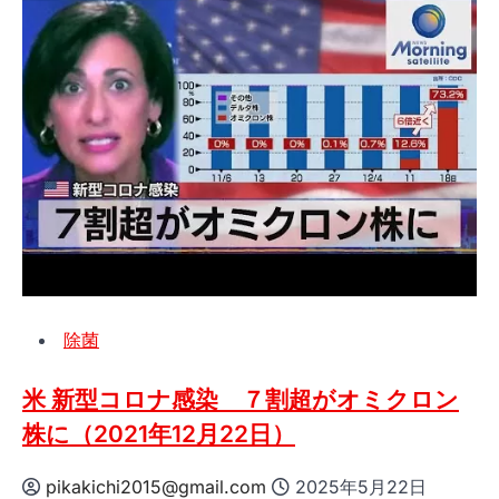
詳
ク
細
チ
を
ン
ご
救
覧
済
く
認
だ
定
さ
さ
い
れ
た
死
亡
除菌
事
例
1000
米 新型コロナ感染 ７割超がオミクロン
件
株に（2021年12月22日）
超
え
pikakichi2015@gmail.com
2025年5月22日