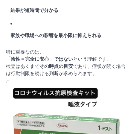
結果が短時間で分かる
家族や職場への影響を最小限に抑えられる
特に重要なのは、
「陰性＝完全に安心」ではない
という理解です。
検査はあくまで
その時点の目安
であり、症状が続く場合
は行動制限を続ける判断が求められます。
【
ワ
ル
価