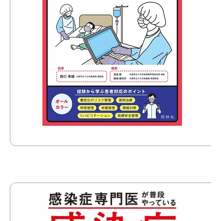
感
ス
価