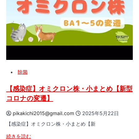
策
強
化
“特
段
の
事
情”入
国
除菌
も
厳
格
【感染症】オミクロン株・小まとめ【新型
化
コロナの変遷】
に
【新
pikakichi2015@gmail.com
2025年5月22日
型
【感染症】オミクロン株・小まとめ【新
コ
ロ
【感
続きを読む