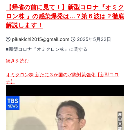
遷】
【帰省の前に見て！】新型コロナ『オミク
の
ロン株 』の感染爆発は…？第６波は？徹底
詳
解説します！
細
を
pikakichi2015@gmail.com
2025年5月22日
ご
覧
■新型コロナ『オミクロン株』に関する
く
【帰
続きを読む
だ
省
さ
の
オミクロン株 新たに３か国の水際対策強化【新型コロ
い
前
ナ】
に
見
て！】
新
型
コ