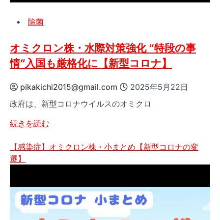
か？
株
【大
除菌
に
石
（2021
が
年
オミクロン株・水際対策強化 “特段の事
深
12
情”入国も厳格化に【新型コロナ】
掘
月
り
22
pikakichi2015@gmail.com
2025年5月22日
解
日）
説】
政府は、新型コロナウイルスのオミクロ
の
の
詳
オ
詳
続きを読む
細
ミ
細
を
ク
を
【感染症】オミクロン株・小まとめ【新型コロナの変
ご
ロ
ご
遷】
覧
ン
覧
く
株・
く
だ
水
だ
さ
際
さ
い
対
い