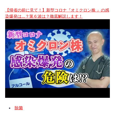
ナ】
染
の
症】
【帰省の前に見て！】新型コロナ『オミクロン株 』の感
詳
オ
染爆発は…？第６波は？徹底解説します！
細
ミ
を
ク
ご
ロ
覧
ン
く
株・
だ
小
さ
ま
い
と
め
【新
型
コ
ロ
ナ
除菌
の
変