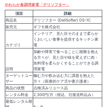
やわらか食調理家電「デリソフター」
項目
詳細
商品名
デリソフター (DeliSofter) DS-1C
販売元
ギフモ株式会社
インテリア、見た目そのままで柔らか
くおいしい食事を提供するキッチン家
カテゴリ
電
加齢や障害で食べることに困難を抱え
る方々が、見た目や味を変えずに肉・
魚料理を柔らかくすることができる調
説明
理家電
ターゲットユー
噛む力や飲み込む力に課題を抱えた
ザー
方々（医療的ケア児や要介護者）
商品の状態
点検済みリユース品
レンタル料金
2,300円/月（税込、往復送料込み）
最低レンタル期
間
6ヶ月