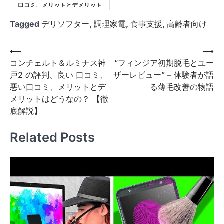
口コミ、メリットとデメリット
は？
Tagged
デリソフター
,
調理家電
,
食事支援
,
高齢者向け
投
⟵
⟶
コンチェルト＆ルミナス神
“フィンジア初期脱毛とユー
稿
戸2 の評判、良い 口コミ、
ザーレビュー” – 体験者が語
ナ
悪い口コミ、メリットとデ
る薄毛改善の物語
ビ
メリットはどうなの？ 【徹
底解説】
ゲ
ー
Related Posts
シ
ョ
ン