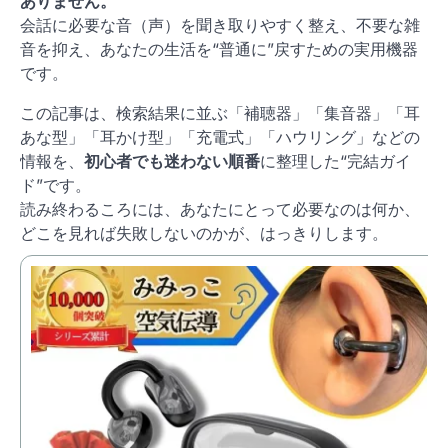
ありません。
会話に必要な音（声）を聞き取りやすく整え、不要な雑
音を抑え、あなたの生活を“普通に”戻すための実用機器
です。
この記事は、検索結果に並ぶ「補聴器」「集音器」「耳
あな型」「耳かけ型」「充電式」「ハウリング」などの
情報を、
初心者でも迷わない順番
に整理した“完結ガイ
ド”です。
読み終わるころには、あなたにとって必要なのは何か、
どこを見れば失敗しないのかが、はっきりします。
【
が
本
価