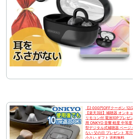
【2,000円OFFクーポン 12/26 0
【楽天3冠】補聴器 オンキョー O
リモコン付 電池10Pプレゼント 
用 ONKYO 音響 軽度 中等度 
型デジタル式補聴器 ベージュ 小
ない 父の日 プレゼント 耳穴型
小さい ギフト 送料無料