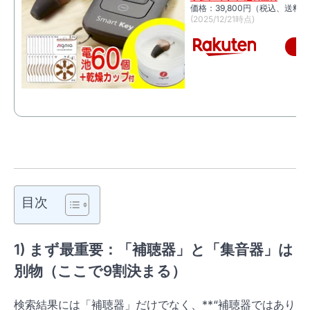
価格：39,800円（税込、送料別
(2025/12/21時点)
楽
目次
1) まず最重要：
「補聴器」と「集音器」は
別物
（ここで9割決まる）
検索結果には「補聴器」だけでなく、**“補聴器ではあり