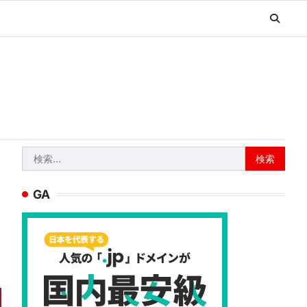
検
索:
GA