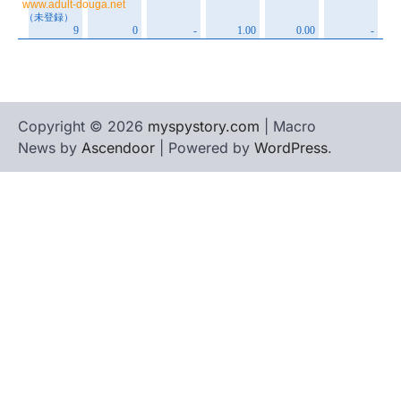
Copyright © 2026
myspystory.com
| Macro
News by
Ascendoor
| Powered by
WordPress
.