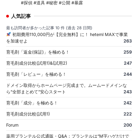
#探偵 #道具 #秘密 #公開 #暴露
人気記事
最も訪問者が多かった記事 10 件 (過去 28 日間)
初期費用110,000円が【完全無料】に！ heteml MAXで事業
を加速せよ
263
育毛剤「返金(保証)」を極める！
259
育毛剤成分比較(試用1)&(試用2)
247
育毛剤「レビュー」を極める！
244
ドメイン取得からホームページ完成まで。ムームードメインな
ら“全部まとめて”安心スタート
243
育毛剤「成分」を極める！
242
育毛剤成分比較(試用1)
222
Forum
200
薬用プランテル公式通販・Q&A：プランテルは“M字ハゲだけで