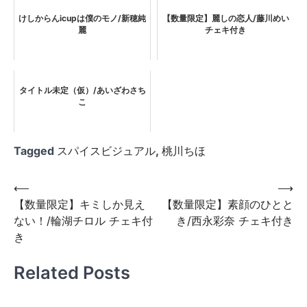
けしからんicupは僕のモノ/新穂純
【数量限定】麗しの恋人/藤川めい
麗
チェキ付き
タイトル未定（仮）/あいざわさち
こ
Tagged
スパイスビジュアル
,
桃川ちほ
投
⟵
⟶
【数量限定】キミしか見え
【数量限定】素顔のひとと
稿
ない！/輪湖チロル チェキ付
き/西永彩奈 チェキ付き
ナ
き
ビ
Related Posts
ゲ
ー