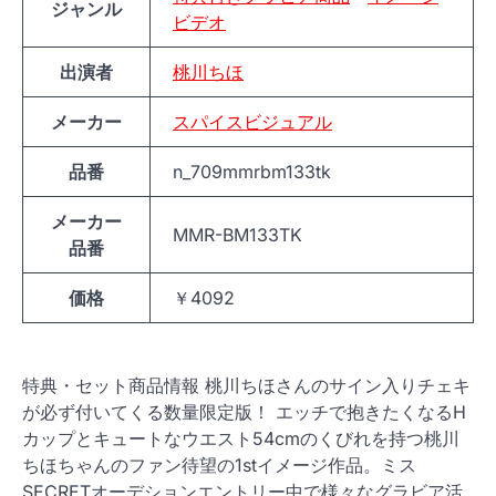
ジャンル
ビデオ
出演者
桃川ちほ
メーカー
スパイスビジュアル
品番
n_709mmrbm133tk
メーカー
MMR-BM133TK
品番
価格
￥4092
特典・セット商品情報 桃川ちほさんのサイン入りチェキ
が必ず付いてくる数量限定版！ エッチで抱きたくなるH
カップとキュートなウエスト54cmのくびれを持つ桃川
ちほちゃんのファン待望の1stイメージ作品。ミス
SECRETオーデションエントリー中で様々なグラビア活