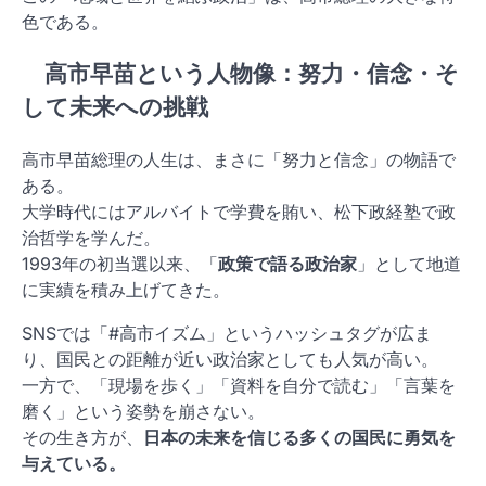
色である。
高市早苗という人物像：努力・信念・そ
して未来への挑戦
高市早苗総理の人生は、まさに「努力と信念」の物語で
ある。
大学時代にはアルバイトで学費を賄い、松下政経塾で政
治哲学を学んだ。
1993年の初当選以来、「
政策で語る政治家
」として地道
に実績を積み上げてきた。
SNSでは「#高市イズム」というハッシュタグが広ま
り、国民との距離が近い政治家としても人気が高い。
一方で、「現場を歩く」「資料を自分で読む」「言葉を
磨く」という姿勢を崩さない。
その生き方が、
日本の未来を信じる多くの国民に勇気を
与えている。