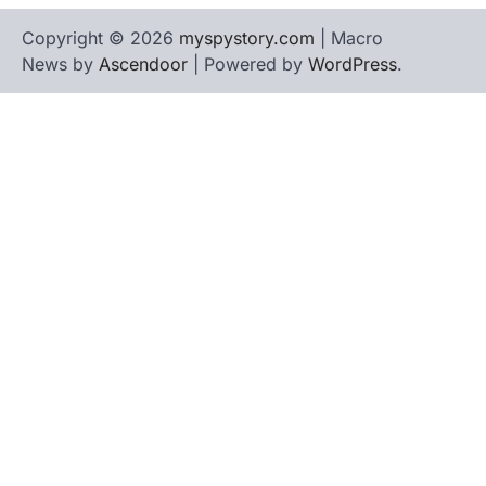
Copyright © 2026
myspystory.com
| Macro
News by
Ascendoor
| Powered by
WordPress
.