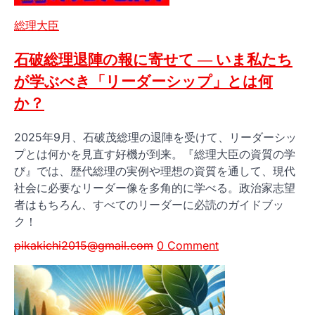
Posted
総理大臣
in
石破総理退陣の報に寄せて ― いま私たち
が学ぶべき「リーダーシップ」とは何
か？
2025年9月、石破茂総理の退陣を受けて、リーダーシッ
プとは何かを見直す好機が到来。『総理大臣の資質の学
び』では、歴代総理の実例や理想の資質を通して、現代
社会に必要なリーダー像を多角的に学べる。政治家志望
者はもちろん、すべてのリーダーに必読のガイドブッ
ク！
pikakichi2015@gmail.com
0 Comment