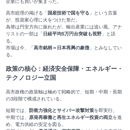
企業にも買いが集まった。
高市総理の掲げる「
国産技術で国を守る
」という言葉
が、投資家心理に火をつけた形だ。
為替は円安方向に振れたが、輸出産業には追い風。アナ
リストの一部は「
日経平均5万円台突破も視野
」と語
る。
市場は今、「
高市銘柄＝日本再興の象徴
」とみなしてい
る。
政策の核心：経済安全保障・エネルギー・
テクノロジー立国
高市政権の政策軸は極めて戦略的で、短期・中期・長期
の3段階で構成されている。
短期では、
防衛力強化とサイバー攻撃対策
を即実行。
中期では、
原発再稼働と再生エネルギー投資の両立
を進
め、電力供給の安定を図る。