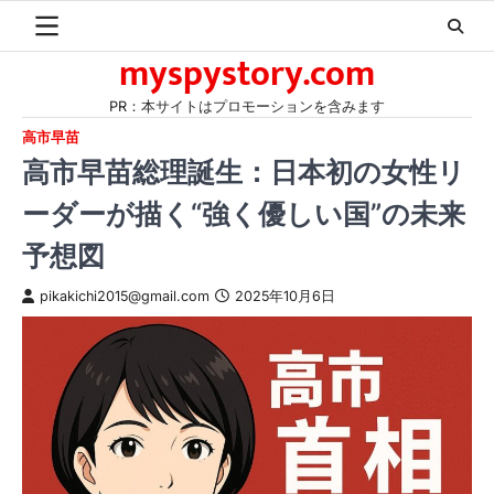
Skip
to
myspystory.com
content
PR：本サイトはプロモーションを含みます
高市早苗
高市早苗総理誕生：日本初の女性リ
ーダーが描く“強く優しい国”の未来
予想図
pikakichi2015@gmail.com
2025年10月6日