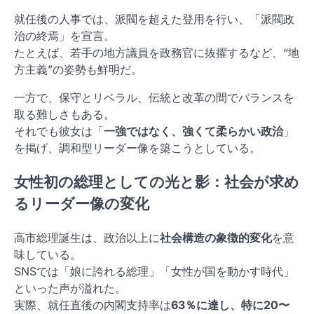
就任後の人事では、派閥を超えた登用を行い、「派閥政
治の終焉」を宣言。
たとえば、若手の地方議員を政務官に抜擢するなど、“地
方主義”の姿勢も鮮明だ。
一方で、保守とリベラル、伝統と改革の間でバランスを
取る難しさもある。
それでも彼女は「
一強ではなく、強くて柔らかい政治
」
を掲げ、調和型リーダー像を築こうとしている。
女性初の総理としての光と影：社会が求め
るリーダー像の変化
高市総理誕生は、政治以上に
社会構造の象徴的変化
を意
味している。
SNSでは「娘に誇れる総理」「女性が国を動かす時代」
といった声が溢れた。
実際、就任直後の内閣支持率は
63％に達し、特に20〜