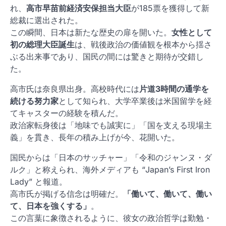
れ、
高市早苗前経済安保担当大臣
が185票を獲得して新
総裁に選出された。
この瞬間、日本は新たな歴史の扉を開いた。
女性として
初の総理大臣誕生
は、戦後政治の価値観を根本から揺さ
ぶる出来事であり、国民の間には驚きと期待が交錯し
た。
高市氏は奈良県出身。高校時代には
片道3時間の通学を
続ける努力家
として知られ、大学卒業後は米国留学を経
てキャスターの経験を積んだ。
政治家転身後は「地味でも誠実に」「国を支える現場主
義」を貫き、長年の積み上げが今、花開いた。
国民からは「日本のサッチャー」「令和のジャンヌ・ダ
ルク」と称えられ、海外メディアも “Japan’s First Iron
Lady” と報道。
高市氏が掲げる信念は明確だ。
「働いて、働いて、働い
て、日本を強くする」
。
この言葉に象徴されるように、彼女の政治哲学は勤勉・