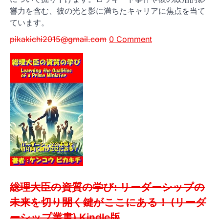
響力を含む、彼の光と影に満ちたキャリアに焦点を当て
ています。
pikakichi2015@gmail.com
0 Comment
総理大臣の資質の学び: リーダーシップの
未来を切り開く鍵がここにある！ (リーダ
ーシップ叢書)
Kindle版