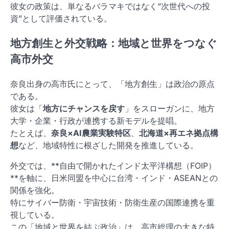
彼女の政策は、単なるバラマキではなく“次世代への投
資”として評価されている。
地方創生と外交戦略：地域と世界をつなぐ
高市外交
奈良出身の高市氏にとって、「地方創生」は政治の原点
である。
彼女は「
地方にチャンスを戻す
」をスローガンに、地方
大学・企業・行政が連携する新モデルを提唱。
たとえば、
奈良×AI農業実験特区
、
北海道×再エネ拠点構
想
など、地域特性に根ざした開発を推進している。
外交では、**自由で開かれたインド太平洋構想（FOIP）
**を軸に、日米同盟を中心に台湾・インド・ASEANとの
関係を強化。
特にサイバー防衛・宇宙技術・防衛生産の国際連携を重
視している。
この「地域と世界を結ぶ政治」は、高市総理の大きな特