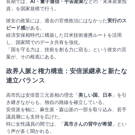
長期では、
AI・量子通信・宇宙産業
などの「未来産業投
資」を国家規模で行う。
彼女の政策には、過去の官僚政治にはなかった
実行のス
ピード感
がある。
経済安保相時代に構築した日米技術連携ルートを活用
し、国家間でのデータ共有を強化。
「国を守る力は、技術を創る力に宿る」という彼女の言
葉が、その根底にある。
政界人脈と権力構造：安倍派継承と新たな
連立バランス
高市氏は安倍晋三元首相の理念「
美しい国、日本
」を引
き継ぎながらも、独自の路線を確立している。
安倍派を軸に、麻生派・森山派の一部を取り込み、若手
議員層にも支持を広げた。
特に女性議員の間では、「
高市さんの背中が希望
」とい
う声が多く聞かれる。