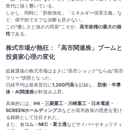
世代に強く響いている。
しかし、同時に「防衛強化」「エネルギー現実主義」な
ど、保守的でタフな決断も辞さない。
この“優しさと強さの同居”こそが、
高市政権の最大の個
性
である。
株式市場が熱狂：「高市関連株」ブームと
投資家心理の変化
総裁選後の株式市場はまさに“高市ショック”ならぬ“高市
ラリー”状態となった。
日経平均は発表翌日に
1,200円高
を記録し、
防衛・半導
体・AI関連株
が軒並み上昇。
具体的には、
IHI・三菱重工・川崎重工・日本電産・
SCREENホールディングス
などが高市政策の恩恵を受け
る銘柄として注目された。
また、
セコム・NEC・富士通
などサイバーセキュリティ