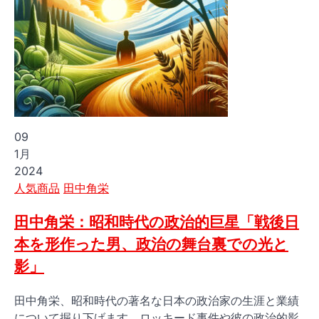
09
1月
2024
Posted
人気商品
田中角栄
in
田中角栄：昭和時代の政治的巨星「戦後日
本を形作った男、政治の舞台裏での光と
影」
田中角栄、昭和時代の著名な日本の政治家の生涯と業績
について掘り下げます。ロッキード事件や彼の政治的影