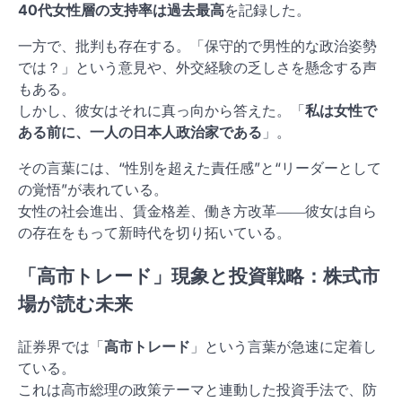
40代女性層の支持率は過去最高
を記録した。
一方で、批判も存在する。「保守的で男性的な政治姿勢
では？」という意見や、外交経験の乏しさを懸念する声
もある。
しかし、彼女はそれに真っ向から答えた。「
私は女性で
ある前に、一人の日本人政治家である
」。
その言葉には、“性別を超えた責任感”と“リーダーとして
の覚悟”が表れている。
女性の社会進出、賃金格差、働き方改革――彼女は自ら
の存在をもって新時代を切り拓いている。
「高市トレード」現象と投資戦略：株式市
場が読む未来
証券界では「
高市トレード
」という言葉が急速に定着し
ている。
これは高市総理の政策テーマと連動した投資手法で、防