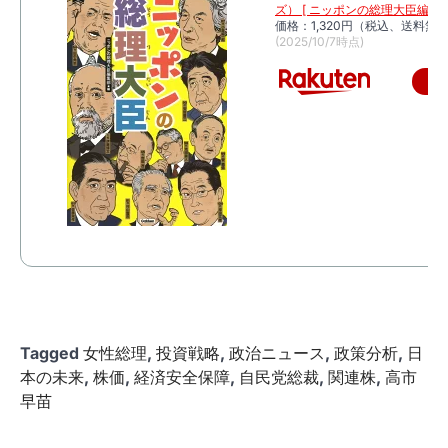
ズ） [ ニッポンの総理大臣編集部
価格：1,320円（税込、送料無料
(2025/10/7時点)
楽
Tagged
女性総理
,
投資戦略
,
政治ニュース
,
政策分析
,
日
本の未来
,
株価
,
経済安全保障
,
自民党総裁
,
関連株
,
高市
早苗