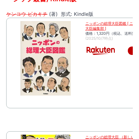
ケンコウ ピカキチ
(著)
形式:
Kindle版
ニッポンの総理大臣図鑑 [ ニッ
大臣編集部 ]
価格：1,320円（税込、送料無料
(2025/10/7時点)
楽
ニッポンの総理大臣 （新しい伝