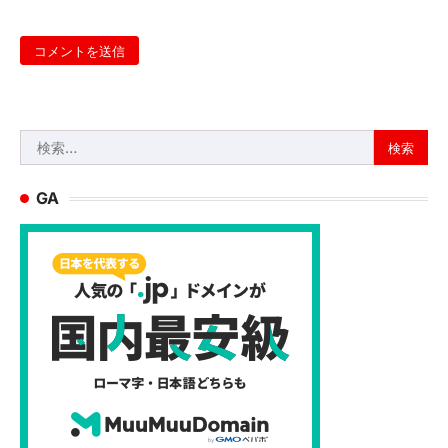
検
索:
GA