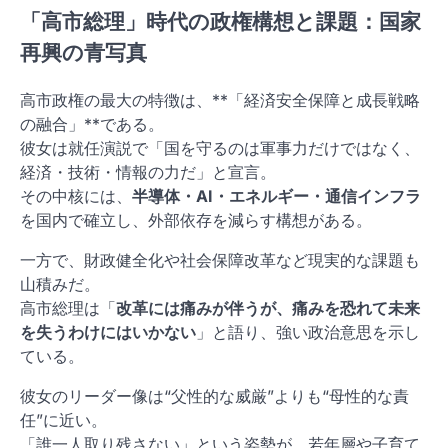
「高市総理」時代の政権構想と課題：国家
再興の青写真
高市政権の最大の特徴は、**「経済安全保障と成長戦略
の融合」**である。
彼女は就任演説で「国を守るのは軍事力だけではなく、
経済・技術・情報の力だ」と宣言。
その中核には、
半導体・AI・エネルギー・通信インフラ
を国内で確立し、外部依存を減らす構想がある。
一方で、財政健全化や社会保障改革など現実的な課題も
山積みだ。
高市総理は「
改革には痛みが伴うが、痛みを恐れて未来
を失うわけにはいかない
」と語り、強い政治意思を示し
ている。
彼女のリーダー像は“父性的な威厳”よりも“母性的な責
任”に近い。
「誰一人取り残さない」という姿勢が、若年層や子育て