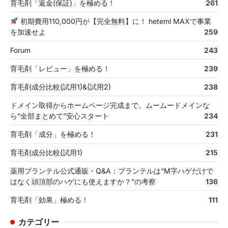
育毛剤「返金(保証)」を極める！
261
初期費用110,000円が【完全無料】に！ heteml MAXで事業
を加速せよ
259
Forum
243
育毛剤「レビュー」を極める！
239
育毛剤成分比較(試用1)&(試用2)
238
ドメイン取得からホームページ完成まで。ムームードメインな
ら“全部まとめて”安心スタート
234
育毛剤「成分」を極める！
231
育毛剤成分比較(試用1)
215
薬用プランテル公式通販・Q&A：プランテルは“M字ハゲだけで
はなく頭頂部のハゲにも使えますか？”の考察
136
育毛剤「効果」極める！
111
カテゴリー