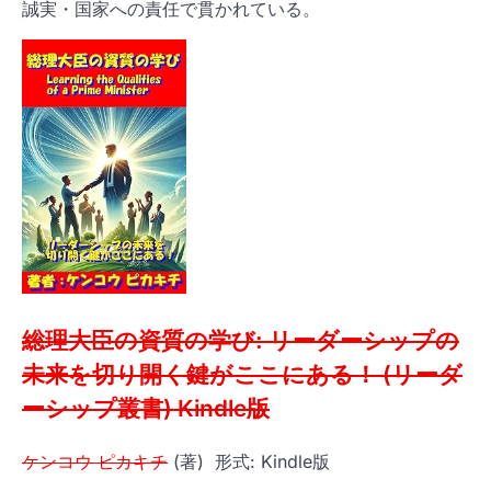
誠実・国家への責任で貫かれている。
総理大臣の資質の学び: リーダーシップの
未来を切り開く鍵がここにある！ (リーダ
ーシップ叢書)
Kindle版
ケンコウ ピカキチ
(著)
形式:
Kindle版