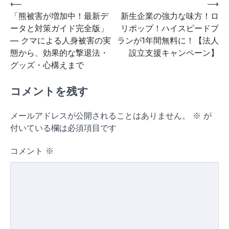
投
⟵
⟶
「熊被害が増加中！最新デ
新生企業の強力な味方！ロ
稿
ータと対策ガイド完全版」
リポップ！ハイスピードプ
ナ
— クマによる人身被害の実
ランが1年間無料に！【法人
ビ
態から、効果的な撃退法・
設立支援キャンペーン】
グッズ・心構えまで
ゲ
ー
コメントを残す
シ
ョ
メールアドレスが公開されることはありません。
※
が
付いている欄は必須項目です
ン
コメント
※