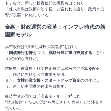
ド
」など、新しい投資信託の構想も出ており、
「株式市場は政策を映す鏡」と言われる通り、政策と投
資が表裏一体化している。
金融・財政運営の変革：インフレ時代の新
国家モデル
高市政権は“慎重な財政拡張路線”を採用。
「
国債発行を抑えつつ、戦略分野に重点投資する
」とい
う実務的な方針だ。
防衛費・教育費・科学技術費には積極的に予算を配分
し、同時に無駄な公共事業を削減。
また、
女性起業支援・スタートアップ資金
の強化によ
り、新しい中間層の創出を目指す。
経済学者の間では「高市モデル」と呼ばれ、
“財政規律”と“未来投資”を両立させた実例として注目さ
れている。